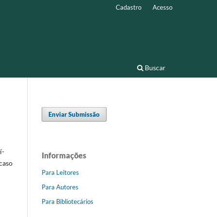
Cadastro
Acesso
Buscar
Enviar Submissão
í­
Informações
 caso
Para Leitores
Para Autores
Para Bibliotecários