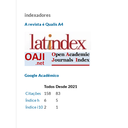
indexadores
A revista é Qualis A4
Google Acadêmico
Todos
Desde 2021
Citações
158
83
Índice h
6
5
Índice i10
2
1