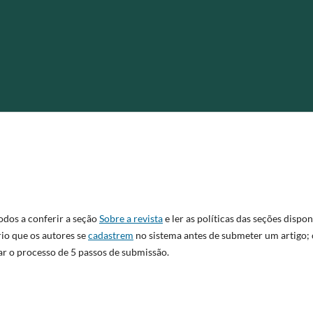
odos a conferir a seção
Sobre a revista
e ler as polí­ticas das seções dispon
rio que os autores se
cadastrem
no sistema antes de submeter um artigo;
iar o processo de 5 passos de submissão.