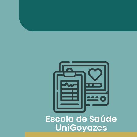
Escola de Saúde
UniGoyazes