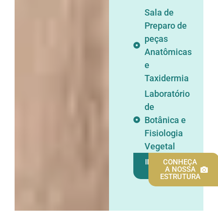
Sala de
Preparo de
peças
Anatômicas
e
Taxidermia
Laboratório
de
Botânica e
Fisiologia
Vegetal
INSCREVA-
CONHEÇA
SE
A NOSSA
ESTRUTURA