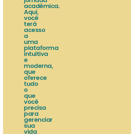
jornada
acadêmica.
Aqui,
você
terá
acesso
a
uma
plataforma
intuitiva
e
moderna,
que
oferece
tudo
o
que
você
precisa
para
gerenciar
sua
vida