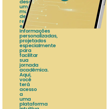
descubra
um
mundo
de
recursos
e
informações
personalizadas,
projetados
especialmente
para
facilitar
sua
jornada
acadêmica.
Aqui,
você
terá
acesso
a
uma
plataforma
intuitiva