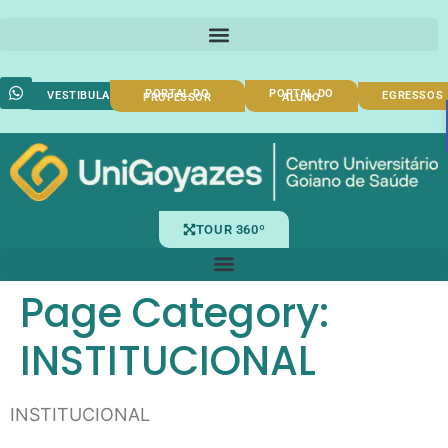
PORTAL DO
PORTAL DO
VESTIBULAR
EGRESSOS
PROFESSOR
ALUNO
TOUR 360º
Page Category:
INSTITUCIONAL
INSTITUCIONAL