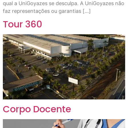
qual a UniGoyazes se desculpa. A UniGoyazes não
faz representações ou garantias […]
Tour 360
Corpo Docente