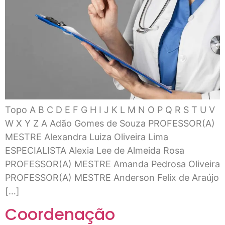
Topo A B C D E F G H I J K L M N O P Q R S T U V
W X Y Z A Adão Gomes de Souza PROFESSOR(A)
MESTRE Alexandra Luiza Oliveira Lima
ESPECIALISTA Alexia Lee de Almeida Rosa
PROFESSOR(A) MESTRE Amanda Pedrosa Oliveira
PROFESSOR(A) MESTRE Anderson Felix de Araújo
[…]
Coordenação