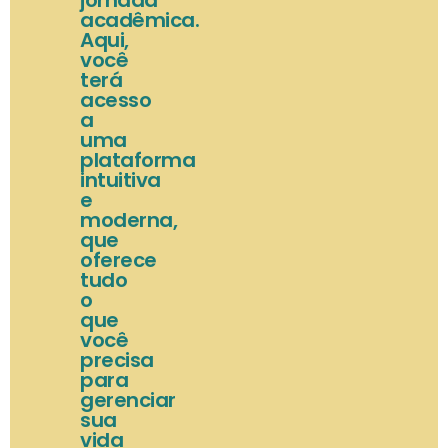
jornada
acadêmica.
Aqui,
você
terá
acesso
a
uma
plataforma
intuitiva
e
moderna,
que
oferece
tudo
o
que
você
precisa
para
gerenciar
sua
vida