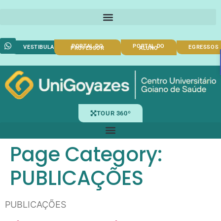
PORTAL DO
PORTAL DO
VESTIBULAR
EGRESSOS
PROFESSOR
ALUNO
TOUR 360º
Page Category:
PUBLICAÇÕES
PUBLICAÇÕES