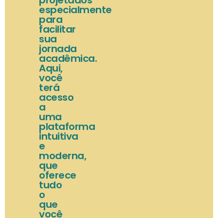
especialmente
para
facilitar
sua
jornada
acadêmica.
Aqui,
você
terá
acesso
a
uma
plataforma
intuitiva
e
moderna,
que
oferece
tudo
o
que
você