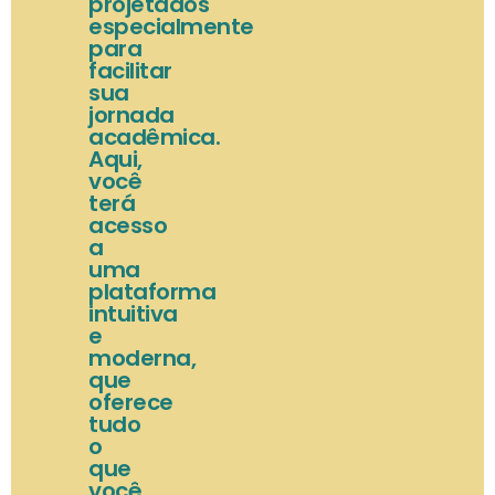
projetados
especialmente
para
facilitar
sua
jornada
acadêmica.
Aqui,
você
terá
acesso
a
uma
plataforma
intuitiva
e
moderna,
que
oferece
tudo
o
que
você