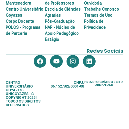
Mantenedora
de Professores
Ouvidoria
Centro Universitário
Escola de Ciências
Trabalhe Conosco
Goyazes
Agrarias
Termos de Uso
Corpo Docente
Pós-Graduação
Política de
POLOS - Programa
NAP - Núcleo de
Privacidade
de Parceria
Apoio Pedagógico
Estágio
Redes Sociais
PROJETO GRÁFICO E SITE:
CENTRO
CNPJ:
ORMAN D&B
UNIVERSITÁRIO
06.152.582/0001-08
GOYAZES -
UNIGOYAZES | ©
COPYRIGHT 2025 |
TODOS OS DIREITOS
RESERVADOS