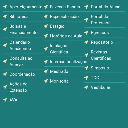
Aperfeiçoamento
Fazenda Escola
Portal do Aluno
Biblioteca
Especialização
Portal do
Professor
Bolsas e
Estágio
Financiamento
Egressos
Horários de Aula
Calendário
Repositório
Iniciação
Acadêmico
Científica
Revistas
Consulta ao
Científicas
Internacionalização
Acervo
Simpósio
Mestrado
Coordenação
TCC
Monitoria
Ações de
Vestibular
Extensão
AVA