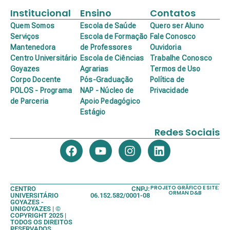
Institucional
Ensino
Contatos
Quem Somos
Escola de Saúde
Quero ser Aluno
Serviços
Escola de Formação
Fale Conosco
Mantenedora
de Professores
Ouvidoria
Centro Universitário
Escola de Ciências
Trabalhe Conosco
Goyazes
Agrarias
Termos de Uso
Corpo Docente
Pós-Graduação
Política de
POLOS - Programa
NAP - Núcleo de
Privacidade
de Parceria
Apoio Pedagógico
Estágio
Redes Sociais
PROJETO GRÁFICO E SITE:
CENTRO
CNPJ:
ORMAN D&B
UNIVERSITÁRIO
06.152.582/0001-08
GOYAZES -
UNIGOYAZES | ©
COPYRIGHT 2025 |
TODOS OS DIREITOS
RESERVADOS