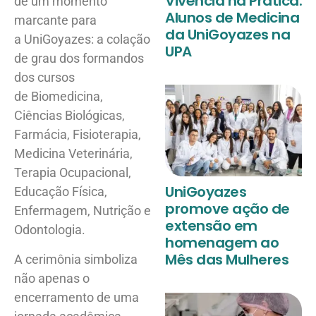
Vivência na Prática:
de um momento
Alunos de Medicina
marcante para
da UniGoyazes na
a UniGoyazes: a colação
UPA
de grau dos formandos
dos cursos
de Biomedicina,
Ciências Biológicas,
Farmácia, Fisioterapia,
Medicina Veterinária,
Terapia Ocupacional,
UniGoyazes
Educação Física,
promove ação de
Enfermagem, Nutrição e
extensão em
Odontologia.
homenagem ao
Mês das Mulheres
A cerimônia simboliza
não apenas o
encerramento de uma