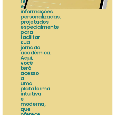
recursos
e
informações
personalizadas,
projetados
especialmente
para
facilitar
sua
jornada
acadêmica.
Aqui,
você
terá
acesso
a
uma
plataforma
intuitiva
e
moderna,
que
oferece