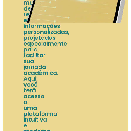
mundo
de
recursos
e
informações
personalizadas,
projetados
especialmente
para
facilitar
sua
jornada
acadêmica.
Aqui,
você
terá
acesso
a
uma
plataforma
intuitiva
e