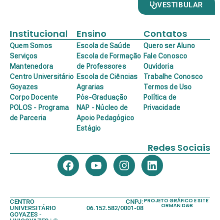
VESTIBULAR
Institucional
Ensino
Contatos
Quem Somos
Escola de Saúde
Quero ser Aluno
Serviços
Escola de Formação
Fale Conosco
Mantenedora
de Professores
Ouvidoria
Centro Universitário
Escola de Ciências
Trabalhe Conosco
Goyazes
Agrarias
Termos de Uso
Corpo Docente
Pós-Graduação
Política de
POLOS - Programa
NAP - Núcleo de
Privacidade
de Parceria
Apoio Pedagógico
Estágio
Redes Sociais
PROJETO GRÁFICO E SITE:
CENTRO
CNPJ:
ORMAN D&B
UNIVERSITÁRIO
06.152.582/0001-08
GOYAZES -