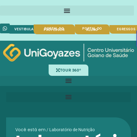
PORTAL DO
PORTAL DO
VESTIBULAR
EGRESSOS
PROFESSOR
ALUNO
TOUR 360º
Você está em
/
Laboratório de Nutrição