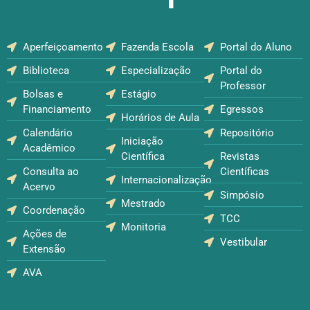
Aperfeiçoamento
Fazenda Escola
Portal do Aluno
Biblioteca
Especialização
Portal do
Professor
Bolsas e
Estágio
Financiamento
Egressos
Horários de Aula
Calendário
Repositório
Iniciação
Acadêmico
Científica
Revistas
Consulta ao
Científicas
Internacionalização
Acervo
Simpósio
Mestrado
Coordenação
TCC
Monitoria
Ações de
Vestibular
Extensão
AVA