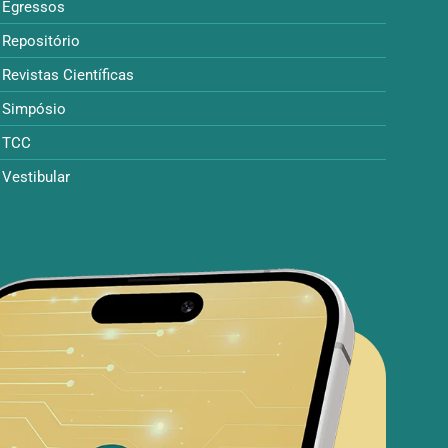
Egressos
Repositório
Revistas Científicas
Simpósio
TCC
Vestibular