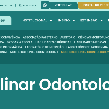
ENTO
NOTÍCIAS
VESTIBULAR
PORTAL DO PROF
INSTITUCIONAL
ENSINO
EXTENSÃO
360º
E CONVIVÊNCIA
ASSOCIAÇÃO PAI ETERNO
AUDITÓRIO
CIÊNCIAS MORFOFUN
ICA
DROGARIA ESCOLA
HABILIDADES CIRÚRGICAS
HABILIDADES MÉDICAS
DE INFORMÁTICA
LABORATÓRIO DE NUTRIÇÃO
LABORATÓRIO DE TAXIDERMIA
ONAL
MULTIDISCIPLINAR ODONTOLOGIA 1
MULTIDISCIPLINAR ODONTOLOGIA 2
plinar Odontol