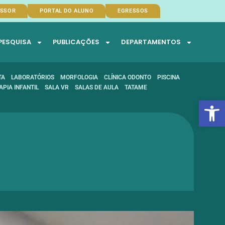
ESSOR
PORTAL DO ALUNO
EGRESSOS
PESQUISA
PUBLICAÇÕES
DEPARTAMENTOS
TA
LABORATÓRIOS
MORFOLOGIA
CLÍNICA ODONTO
PISCINA
APIA INFANTIL
SALA VR
SALAS DE AULA
TATAME
Abrir 