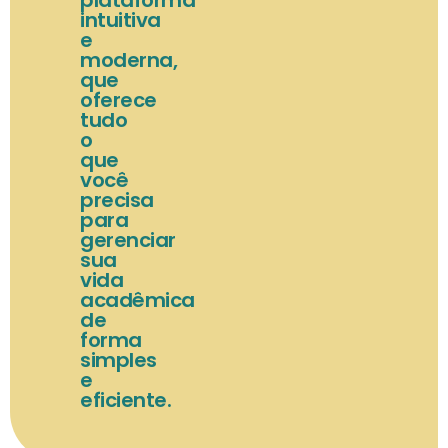
intuitiva
e
moderna,
que
oferece
tudo
o
que
você
precisa
para
gerenciar
sua
vida
acadêmica
de
forma
simples
e
eficiente.