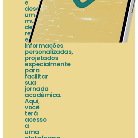
e
descubra
um
mundo
de
recursos
e
informações
personalizadas,
projetados
especialmente
para
facilitar
sua
jornada
acadêmica.
Aqui,
você
terá
acesso
a
uma
plataforma