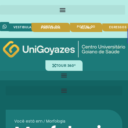
PORTAL DO
PORTAL DO
VESTIBULAR
EGRESSOS
PROFESSOR
ALUNO
TOUR 360º
Você está em
/
Morfologia