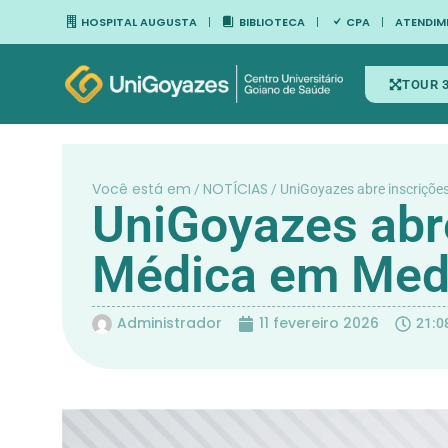
HOSPITAL AUGUSTA
BIBLIOTECA
CPA
ATENDIM
TOUR 
Você está em
NOTÍCIAS
/
/
UniGoyazes abre inscriçõe
UniGoyazes abre
Médica em Medi
Administrador
11 fevereiro 2026
21:0